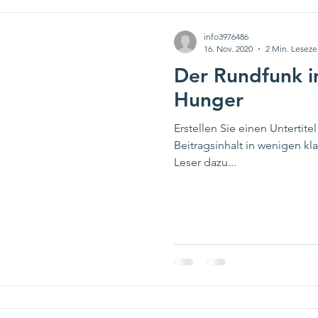
info3976486
16. Nov. 2020
2 Min. Leseze
Der Rundfunk 
Hunger
Erstellen Sie einen Untertitel
Beitragsinhalt in wenigen k
Leser dazu...